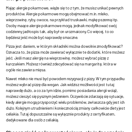
Mając alergie pokarmowe, wiąże się to z tym, że musisz unikać pewnych
produktów. Alergie pokarmowe mogą obejmować m.in. mleko,
wieprzowinę, ryby, owoce, na przykład truskawki, mąkę pszenną itp.
Osoby maące alergie pokarmowe mogą, jednak modyfikować swój
codzienny jadłospis tak, aby był on urozmaicony. Co więcej, to co
będziesz jeść może być naprawdę smaczne.
Pizza jest daniem, w którym składniki można dowolnie zmodyfikować?
Oznacza to, że pizza może zawierać wyłącznie te dodatki, które możesz
jeść. Jeśli masz alergię na wieprzowinę, możesz wybrać pizzę z
kurczakiem. Możesz również zdecydować się na margaritę, która w
ogóle nie zawiera mięsa.
Nawet mleko nie musi być powodem rezygnacji z pizzy. W tym przypadku
możesz wybrać pizzę dla wegan. Jak widzisz możliwości jest tutaj
naprawdę dużo, a co za tym idzie, pomimo posiadania alergii wciąż,
możesz cieszyć się pysznym jedzeniem. Oczywiście zdarzają się sytuacje,
kiedy alergie mogą przysporzyć wielu problemów, zwłaszcza gdy jest ich
dużo. Kolejnym utrudnieniem i koniecznością zmiany całkowicie diety jest
celiakia. Tutaj dopuszczalne są wyłącznie produkty z certyfikatem,
dedykowane dla osób z celiakią.