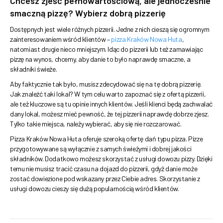
Chcesz zjeść pełnowartościową, ale jednocześnie
smaczną pizzę? Wybierz dobrą pizzerię
Dostępnych jest wiele różnych pizzerii. Jedne z nich cieszą się ogromnym
zainteresowaniem wśród klientów –
pizza Kraków Nowa Huta
,
natomiast drugie nieco mniejszym. Idąc do pizzerii lub też zamawiając
pizzę na wynos, chcemy, aby danie to było naprawdę smaczne, a
składniki świeże.
Aby faktycznie tak było, musisz zdecydować się na tę dobrą pizzerię.
Jak znaleźć taki lokal? W tym celu warto zapoznać się z ofertą pizzerii,
ale też kluczowe są tu opinie innych klientów. Jeśli klienci będą zachwalać
dany lokal, możesz mieć pewność, że tej pizzerii naprawdę dobrze zjesz.
Tylko takie miejsca, należy wybierać, aby się nie rozczarować.
Pizza Kraków Nowa Huta oferuje szeroką ofertę dań typu pizza. Pizze
przygotowywane są wyłącznie z samych świeżymi i dobrej jakości
składników. Dodatkowo możesz skorzystać z usługi dowozu pizzy. Dzięki
temu nie musisz tracić czasu na dojazd do pizzerii, gdyż danie może
zostać dowiezione pod wskazany przez Ciebie adres. Skorzystanie z
usługi dowozu cieszy się dużą popularnością wśród klientów.