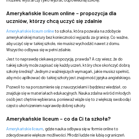
Amerykańskie liceum online – propozycja dla
uczniów, którzy chcą uczyć się zdalnie
Amerykańskie liceum online
to szkoła, która pozwala na zdobycie
amerykańskiej matury bez konieczności wyjazdu za granicę. Co ważne,
aby uczyć się w takiej szkole, nie musisz wychodzić nawet z domu.
Wszystko odbywa się w pełni zdalnie.
Jest to naprawdę ciekawą propozycją, prawda? A czy wiesz, że do
takiej szkoły może zapisać się każdy uczeń, który chce skończyć dobrą
szkołę średnią? Jednym z ważniejszych wymagań, jakie musisz spełnić,
aby móc aplikować do takiej szkoły jest znajomość języka angielskiego.
Pozwoli to na porozumienie się z nauczycielami i będziesz wiedział, co
znajduje się w materiałach edukacyjnych. Nauka zdalna wśród młodych
osób jest chętnie wybierana, ponieważ wiąże się to z większą swobodą i
często ukończeniem naprawdę dobrej szkoły.
Amerykańskie liceum – co da Ci ta szkoła?
Amerykańskie liceum
, gdzie nauka odbywa się w formie online to
zdecydowanie większe możliwości. Młodzi ludzie nie lubią ograniczeń.