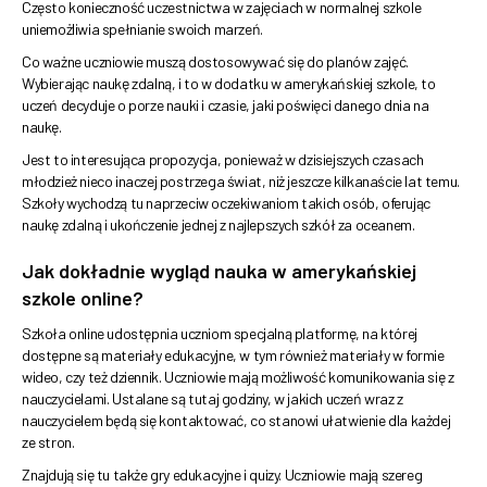
Często konieczność uczestnictwa w zajęciach w normalnej szkole
uniemożliwia spełnianie swoich marzeń.
Co ważne uczniowie muszą dostosowywać się do planów zajęć.
Wybierając naukę zdalną, i to w dodatku w amerykańskiej szkole, to
uczeń decyduje o porze nauki i czasie, jaki poświęci danego dnia na
naukę.
Jest to interesująca propozycja, ponieważ w dzisiejszych czasach
młodzież nieco inaczej postrzega świat, niż jeszcze kilkanaście lat temu.
Szkoły wychodzą tu naprzeciw oczekiwaniom takich osób, oferując
naukę zdalną i ukończenie jednej z najlepszych szkół za oceanem.
Jak dokładnie wygląd nauka w amerykańskiej
szkole online?
Szkoła online udostępnia uczniom specjalną platformę, na której
dostępne są materiały edukacyjne, w tym również materiały w formie
wideo, czy też dziennik. Uczniowie mają możliwość komunikowania się z
nauczycielami. Ustalane są tutaj godziny, w jakich uczeń wraz z
nauczycielem będą się kontaktować, co stanowi ułatwienie dla każdej
ze stron.
Znajdują się tu także gry edukacyjne i quizy. Uczniowie mają szereg