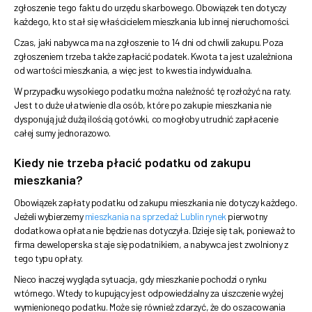
zgłoszenie tego faktu do urzędu skarbowego. Obowiązek ten dotyczy
każdego, kto stał się właścicielem mieszkania lub innej nieruchomości.
Czas, jaki nabywca ma na zgłoszenie to 14 dni od chwili zakupu. Poza
zgłoszeniem trzeba także zapłacić podatek. Kwota ta jest uzależniona
od wartości mieszkania, a więc jest to kwestia indywidualna.
W przypadku wysokiego podatku można należność tę rozłożyć na raty.
Jest to duże ułatwienie dla osób, które po zakupie mieszkania nie
dysponują już dużą ilością gotówki, co mogłoby utrudnić zapłacenie
całej sumy jednorazowo.
Kiedy nie trzeba płacić podatku od zakupu
mieszkania?
Obowiązek zapłaty podatku od zakupu mieszkania nie dotyczy każdego.
Jeżeli wybierzemy
mieszkania na sprzedaż Lublin rynek
pierwotny
dodatkowa opłata nie będzie nas dotyczyła. Dzieje się tak, ponieważ to
firma deweloperska staje się podatnikiem, a nabywca jest zwolniony z
tego typu opłaty.
Nieco inaczej wygląda sytuacja, gdy mieszkanie pochodzi o rynku
wtórnego. Wtedy to kupujący jest odpowiedzialny za uiszczenie wyżej
wymienionego podatku. Może się również zdarzyć, że do oszacowania