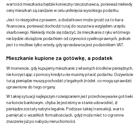
wartości mieszkania będzie konieczny rzeczoznawca, ponieważ niekiedy
ceny mieszkań są zaniżane w celu uniknięcia wysokiego podatku.
Jest to niezgodne z prawem, a dodatkowo może grozić za to kara
finansowa, ponieważ dochodzi tutaj do oszustwa względem urzędu
skarbowego. Niekiedy może się zdarzyć, że mieszkanie z ryku wtórnego
nie będzie obciążone podatkiem od czynności cywilnoprawnych, jednak
jest to możliwe tylko wtedy, gdy sprzedawca jest podatnikiem VAT.
Mieszkanie kupione za gotówkę, a podatek
W momencie, gdy kupujemy mieszkanie z własnych środków pieniężnych,
nie korzystając z pomocy kredytu nie musimy płacić podatku. Oczywiście
tutaj pieniądze muszą pochodzić z legalnych źródeł, co mogą sprawdzić
uprawnione do tego organy.
W takiej sytuacji najlepszym rozwiązaniem jest przechowywanie gotówki
na koncie bankowym, chyba że jesteśmy w stanie udowodnić, iż
pieniądze zostały nabyte legalnie. Podczas takiej transakcji, warto
pamiętać o wszelkich formalnościach, gdyż może mieć to ogromne
znaczenie już po nabyciu nieruchomości.