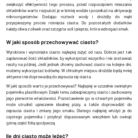
zwiększyć efektywność tego procesu, przed rozpoczęciem mieszania
składników warto rozpuścić je w letniej wodzie i poczekać na aktywację
mikroorganizmów. Dodając roztwór wody i drożdży do mąki
przyspieszymy proces rośnięcia ciasta. Do pozostałych dodatków
należy oliwa z oliwek oraz szczypta soli i pieprzu, która wzbogaci smak.
W jaki sposób przechowywać ciasto?
Wyrobione i wyrośnięte ciasto najlepiej zużyć od razu. Dobrze jest tak
zaplanować ilość składników, by wykorzystać wszystko i nie zostawiać
reszty na później. Jeśli jednak chcemy zachować ciasto na kolejne dni,
możemy wykorzystać lodówkę. W chłodnym miejscu drożdże będą mniej
aktywne i nie doprowadzą do zepsucia się ciasta.
W jaki sposób warto je przechowywać? Najlepiej w szczelnie owiniętym
pojemniku plastikowym. Dzięki temu zabezpieczymy ciasto i zachowamy
jego pierwotne właściwości. Pozostawienie go w otwartym pojemniku
może utrudnić upieczenie idealnej pizzy, a także doprowadzić do
zepsucia ciasta i zmiany jego smaku. Dlatego najlepiej włożyć je do
czystego pojemnika i przykryć dopasowanym wieczkiem lub owinąć
górną część folią spożywczą.
Ile dni ciasto może leżeć?