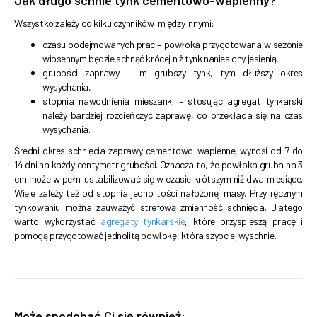
Wszystko zależy od kilku czynników, między innymi:
czasu podejmowanych prac – powłoka przygotowana w sezonie
wiosennym będzie schnąć krócej niż tynk naniesiony jesienią,
grubości zaprawy – im grubszy tynk, tym dłuższy okres
wysychania,
stopnia nawodnienia mieszanki – stosując agregat tynkarski
należy bardziej rozcieńczyć zaprawę, co przekłada się na czas
wysychania.
Średni okres schnięcia zaprawy cementowo-wapiennej wynosi od 7 do
14 dni na każdy centymetr grubości. Oznacza to, że powłoka gruba na 3
cm może w pełni ustabilizować się w czasie krótszym niż dwa miesiące.
Wiele zależy też od stopnia jednolitości nałożonej masy. Przy ręcznym
tynkowaniu można zauważyć strefową zmienność schnięcia. Dlatego
warto wykorzystać
agregaty tynkarskie
, które przyspieszą pracę i
pomogą przygotować jednolitą powłokę, która szybciej wyschnie.
Może spodobać Ci się również: