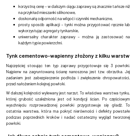
korzystną cenę – w dalszym ciągu zaprawy są znacznie tańsze niż
na przykład mieszanki silikonowe,
doskonałą odporność na wilgoć i czynniki mechaniczne,
prosty sposób aplikacji – tynki można przygotować ręcznie lub
wykorzystując agregaty tynkarskie,
uniwersalny charakter zaprawy – można ją zastosować na
każdym typie powierzchni.
Tynk cementowo-wapienny złożony z kilku warstw
Najczęściej stosując ten typ zaprawy przygotowuje się 3 powłoki.
Najpierw na zagruntowaną ścianę nanoszona jest tzw. obrzutka. Jej
zadaniem jest zabezpieczenie podłoża i zwiększenie chropowatości,
przed nałożeniem kolejnej powłoki.
W dalszej kolejności wylewany jest narzut. To właściwa warstwa tynku,
której grubość uzależniona jest od kondycji ścian. Po częściowym
wyschnięciu rozprowadzonej powłoki przygotowuje się gładź. To
ostatnia warstwa, która ma pokryć nierówności i defekty powstałe
podczas poprzednich kroków i nadać ostateczny wygląd tworzonej
powłoki.
Jak długo schnie tynk cementowo-wapienny?