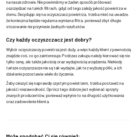
na nasze zdrowie. Nie powinniśmy w żaden sposób próbować
oszczędzać na takich filtrach, gdyż od tego zależy jakość powietrza w
domu. Decydując się na oczyszczacz powietrza, trzeba mieć na uwadze,
że konieczna będzie regularna wymiana filtra, ponieważ zbyt długie
stosowanie nie przyniesie żadnych rezultatów.
Czy każdy oczyszczacz jest dobry?
Wybór oczyszczaczy powietrza jest duży, a więc każdy klient z pewnością
znajdzie coś, co go zainteresuje. Podczas zakupu należy kierować się nie
tylko ceną, ale także jakością oraz wydajnością urządzenia. Niekiedy
tańsze oczyszczacze nie są tak wydajne, jak te z wyższej półki, a ich
działanie pozostawia wiele do życzenia.
Żeby cieszyć się naprawdę czystym powietrzem, trzeba postawić na
jakość i niezawodność. Oprócz tego dobrze jest wybierać sprzęty
znanych producentów, ponieważ wpłynie to na długość użytkowania
oraz zadowolenie klienta.
Może spodobać Ci się również: