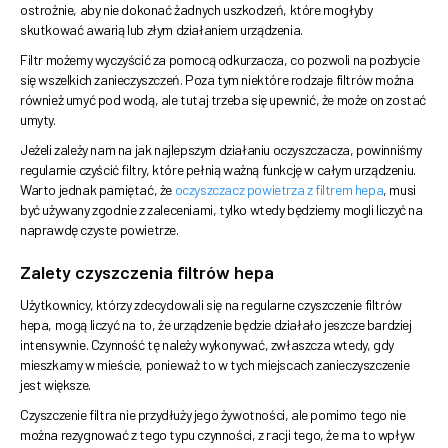
ostrożnie, aby nie dokonać żadnych uszkodzeń, które mogłyby
skutkować awarią lub złym działaniem urządzenia.
Filtr możemy wyczyścić za pomocą odkurzacza, co pozwoli na pozbycie
się wszelkich zanieczyszczeń. Poza tym niektóre rodzaje filtrów można
również umyć pod wodą, ale tutaj trzeba się upewnić, że może on zostać
umyty.
Jeżeli zależy nam na jak najlepszym działaniu oczyszczacza, powinniśmy
regularnie czyścić filtry, które pełnią ważną funkcję w całym urządzeniu.
Warto jednak pamiętać, że
oczyszczacz powietrza z filtrem hepa
, musi
być używany zgodnie z zaleceniami, tylko wtedy będziemy mogli liczyć na
naprawdę czyste powietrze.
Zalety czyszczenia filtrów hepa
Użytkownicy, którzy zdecydowali się na regularne czyszczenie filtrów
hepa, mogą liczyć na to, że urządzenie będzie działało jeszcze bardziej
intensywnie. Czynność tę należy wykonywać, zwłaszcza wtedy, gdy
mieszkamy w mieście, ponieważ to w tych miejscach zanieczyszczenie
jest większe.
Czyszczenie filtra nie przydłuży jego żywotności, ale pomimo tego nie
można rezygnować z tego typu czynności, z racji tego, że ma to wpływ