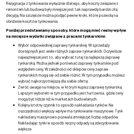
Rezygnacja z tynkowania wyłącznie dlatego, aby koszty związane z
remontem lub budową były mniejsze jest tak naprawdę bardzo złą
decyzją. Na szczęście można podjąć pewne kroki, które pozwolą na
obniżenie kosztów tynkowania.
Poniżej przedstawiamy sposoby, które mogą mieć realny wpływ
na mniejsze wydatki związane z pracami tynkarskimi:
Wybór odpowiedniej zaprawy tynkarskiej. W sprzedaży
dostępnych jest wiele różnych zapraw tynkarskich. Oczywiście
najważniejsze jest to, aby wybrać tutaj tę najlepszą zaprawę
tynkarską. Można jednak porównać zaprawy tynkarskie pod
względem ceny. W zależności od sklepów ceny zapraw
tynkarskich mogą się od siebie różnić. W tym przypadku możesz
wybrać najkorzystniejszą dla siebie ofertę.
Zwróć uwagę na miejsce, w którym kupisz zaprawę tynkarską.
Lepszym wyborem w tym przypadku jest hurtownia, gdzie ceny
mogą być niższe niż w marketach budowlanych.
Kolejny istotny czynnik to sposób nakładania tynków. Na
oszczędności większy wpływ ma tynkowanie maszynowe. Tynk
nakładany maszynowo pozwala zmniejszyć liczbę odpadów.
Nakładając tynki w sposób ręczny odpady są zdecydowanie
większe.