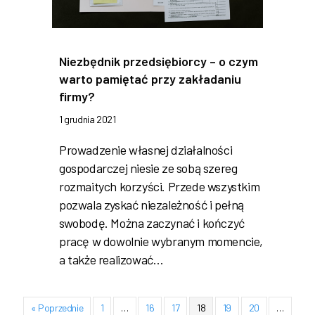
Niezbędnik przedsiębiorcy – o czym
warto pamiętać przy zakładaniu
firmy?
1 grudnia 2021
Prowadzenie własnej działalności
gospodarczej niesie ze sobą szereg
rozmaitych korzyści. Przede wszystkim
pozwala zyskać niezależność i pełną
swobodę. Można zaczynać i kończyć
pracę w dowolnie wybranym momencie,
a także realizować…
« Poprzednie
1
…
16
17
18
19
20
…