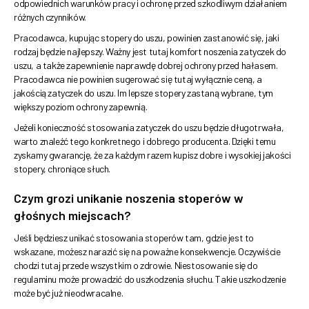
odpowiednich warunków pracy i ochronę przed szkodliwym działaniem
różnych czynników.
Pracodawca, kupując stopery do uszu, powinien zastanowić się, jaki
rodzaj będzie najlepszy. Ważny jest tutaj komfort noszenia zatyczek do
uszu, a także zapewnienie naprawdę dobrej ochrony przed hałasem.
Pracodawca nie powinien sugerować się tutaj wyłącznie ceną, a
jakością zatyczek do uszu. Im lepsze stopery zastaną wybrane, tym
większy poziom ochrony zapewnią.
Jeżeli konieczność stosowania zatyczek do uszu będzie długotrwała,
warto znaleźć tego konkretnego i dobrego producenta. Dzięki temu
zyskamy gwarancję, że za każdym razem kupisz dobre i wysokiej jakości
stopery, chroniące słuch.
Czym grozi unikanie noszenia stoperów w
głośnych miejscach?
Jeśli będziesz unikać stosowania stoperów tam, gdzie jest to
wskazane, możesz narazić się na poważne konsekwencje. Oczywiście
chodzi tutaj przede wszystkim o zdrowie. Niestosowanie się do
regulaminu może prowadzić do uszkodzenia słuchu. Takie uszkodzenie
może być już nieodwracalne.