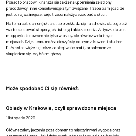
Ponadto pracownik naraża się także na upomnienia ze strony
pracodawcy i inne konsekwencje z tym związane. Trzeba pamiętać, że
jest to najważniejsze, więc trzeba należycie zadbać o słuch.
Ma to na celu ochronę słuchu, co przekłada się na zdrowie, dlatego też
warto stosować stopery, jeśli istnieją takie zalecenia. Zatyczki do uszu
mogą być stosowane nie tylko w pracy, ale również wielu innych
miejscach. Dzięki temu można cieszyć się dobrym zdrowiem i słuchem.
Duży hałas wiąże się także z dolegliwościami tj. problemem ze
skupieniem się, czy bólem głowy.
Może spodobać Ci się również:
Obiady w Krakowie, czyli sprawdzone miejsca
1 listopada 2020
Główne zalety jedzenia poza domem to między innymi wygoda oraz
oszczędność czasu, jak i duża możliwość spróbowania całkowicie