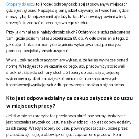
Stopery do uszu
to środek ochrony osobistej stosowany w miejscach,
gdzie jest głośno. Najczęściej ten gadżet używany jest więc tam, gdzie
maszyny bądź pojazdy emitują duży hałas. Pracownicy powinni wtedy
szczególnie zadbać o ochronę swojego słuchu.
Przy, jakim hałasie, należy chronić słuch? Ochronniki słuchu zalecane są
tam, gdzie poziom hałasu przekracza 85 db. W celu określenia tego, z
jak dużym hałasem mamy do czynienia wykonywane są pomiary za
pomocą specjalistycznych urządzeń.
W wielu zakładach pracy pomiary wykazują, że hałas wykracza ponad
normę. Wtedy jest to wskazanie do tego, aby pracownicy stosowali
środki służące do ochrony słuchu. Stopery do uszu są najczęściej
wybieranym gadżetem, dzięki któremu można uniknąć przykrych
konsekwencji wynikających z długotrwałego narażania się na hałas.
Kto jest odpowiedzialny za zakup zatyczek do uszu
w miejscach pracy?
Jeżeli w miejscu pracy hałas przekracza określone normy i wskazane
jest noszenie zatyczek do uszu, należy wiedzieć, kto jest odpowiedzialny
za ich zakup. Wtedy stopery do uszu, powinny zostać zakupione przez
pracodawcę. To jego obowiązkiem jest zapewnienie pracownikom