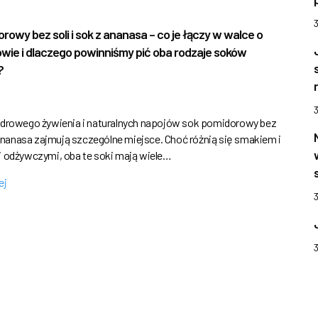
rowy bez soli i sok z ananasa – co je łączy w walce o
wie i dlaczego powinniśmy pić oba rodzaje soków
?
drowego żywienia i naturalnych napojów sok pomidorowy bez
z ananasa zajmują szczególne miejsce. Choć różnią się smakiem i
 odżywczymi, oba te soki mają wiele…
ej
3
3