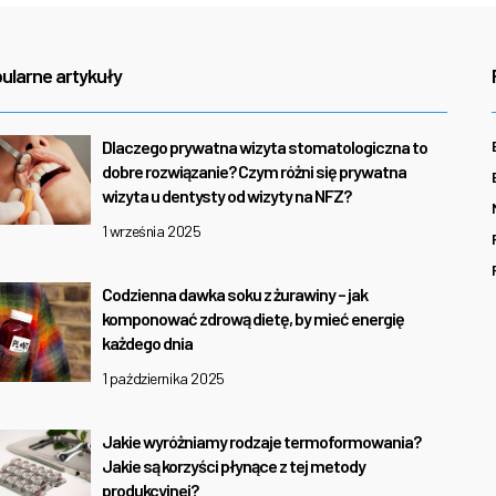
ularne artykuły
Dlaczego prywatna wizyta stomatologiczna to
dobre rozwiązanie? Czym różni się prywatna
wizyta u dentysty od wizyty na NFZ?
1 września 2025
Codzienna dawka soku z żurawiny – jak
komponować zdrową dietę, by mieć energię
każdego dnia
1 października 2025
Jakie wyróżniamy rodzaje termoformowania?
Jakie są korzyści płynące z tej metody
produkcyjnej?