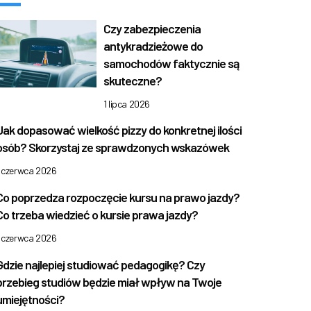
Czy zabezpieczenia
antykradzieżowe do
samochodów faktycznie są
skuteczne?
1 lipca 2026
Jak dopasować wielkość pizzy do konkretnej ilości
osób? Skorzystaj ze sprawdzonych wskazówek
1 czerwca 2026
Co poprzedza rozpoczęcie kursu na prawo jazdy?
Co trzeba wiedzieć o kursie prawa jazdy?
1 czerwca 2026
Gdzie najlepiej studiować pedagogikę? Czy
przebieg studiów będzie miał wpływ na Twoje
umiejętności?