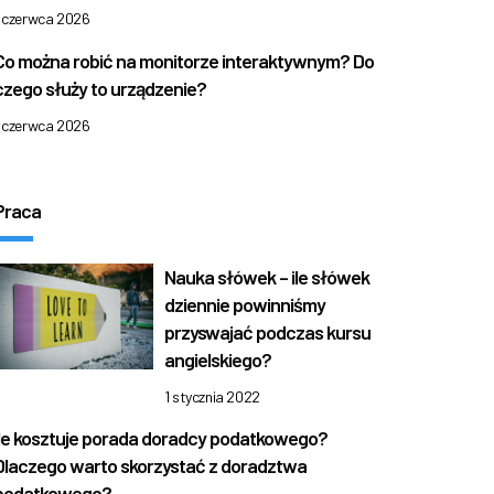
1 czerwca 2026
Co można robić na monitorze interaktywnym? Do
czego służy to urządzenie?
1 czerwca 2026
Praca
Nauka słówek – ile słówek
dziennie powinniśmy
przyswajać podczas kursu
angielskiego?
1 stycznia 2022
Ile kosztuje porada doradcy podatkowego?
Dlaczego warto skorzystać z doradztwa
podatkowego?