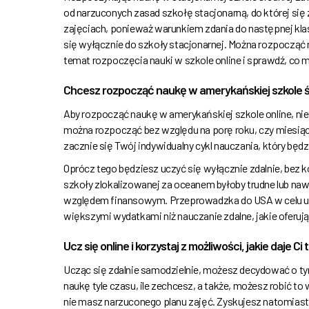
od narzuconych zasad szkołę stacjonarną, do której si
zajęciach, ponieważ warunkiem zdania do następnej klas
się wyłącznie do szkoły stacjonarnej. Można rozpocząć n
temat rozpoczęcia nauki w szkole online i sprawdź, co 
Chcesz rozpocząć naukę w amerykańskiej szkole śr
Aby rozpocząć naukę w amerykańskiej szkole online, nie
można rozpocząć bez względu na porę roku, czy miesiąc
zacznie się Twój indywidualny cykl nauczania, który będz
Oprócz tego będziesz uczyć się wyłącznie zdalnie, bez 
szkoły zlokalizowanej za oceanem byłoby trudne lub naw
względem finansowym. Przeprowadzka do USA w celu uk
większymi wydatkami niż nauczanie zdalne, jakie oferuj
Ucz się online i korzystaj z możliwości, jakie daje Ci
Ucząc się zdalnie samodzielnie, możesz decydować o ty
naukę tyle czasu, ile zechcesz, a także, możesz robić to
nie masz narzuconego planu zajęć. Zyskujesz natomiast