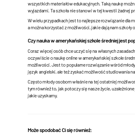
wszystkich materiałów edukacyjnych. Taką naukę można
wyjazdami. Ta szkoła nie stanowi w tej kwestii żadnej p
W wielu przypadkach jest to najlepsze rozwiązanie dla m
a można korzystać z możliwości, jakie dają nam szkoły o
Czy nauka w amerykańskiej szkole średniej jest po
Coraz więcej osób chce uczyć się na własnych zasadach. 
oczywiście o naukę online w amerykańskiej szkole śred
możliwości. Jest to popularne rozwiązanie wśród młod
język angielski, ale też zyskać możliwość studiowania n
Często młody osobom właśnie na tej ostatniej możliwoś
tym również to, jak potoczy się nasze życie, uzależnione
jakie uzyskamy.
Może spodobać Ci się również: