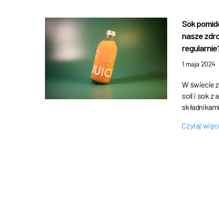
Sok pomido
nasze zdro
regularnie
1 maja 2024
W świecie z
soli i sok 
składnikami
Czytaj więc