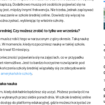
ę zapiszą. Dodatkowo muszą oni osobiście pojawiać się na
y jest, między innymi frekwencja. Nie trzeba, jednak zapisywać
auczanie w szkole średniej online. Dowiedz się więcej na
można zyskać, wybierając tę właśnie szkołę.
edniej. Czy możesz zrobić to tylko we wrześniu?
 musisz robić tego w narzuconym z góry okresie. Taką naukę
. W momencie, kiedy rozpoczniesz naukę w takiej szkole,
ie trwał 10 miesięcy.
konieczności pojawiania się na zajęciach, co w przypadku
et niemożliwe. Jest to bardzo korzystne rozwiązanie pod
ończenia szkoły średniej wiązałaby się ze zdecydowanie
ą
amerykańskie szkoły
.
 taka nauka
m, kiedy dokładnie będziesz się uczyć. Możesz poświęcić na
 w wybranych przez siebie porach dnia. W szkole średniej online
 dostęp do platformy edukacyjnej, gdzie możesz korzystać ze