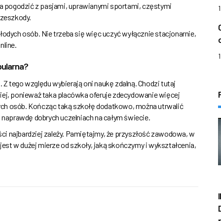
 pogodzić z pasjami, uprawianymi sportami, częstymi
rzeszkody.
łodych osób. Nie trzeba się więc uczyć wyłącznie stacjonarnie,
nline.
pularna?
Z tego względu wybierają oni naukę zdalną. Chodzi tutaj
niej, ponieważ taka placówka oferuje zdecydowanie więcej
ych osób. Kończąc taką szkołę dodatkowo, można utrwalić
a naprawdę dobrych uczelniach na całym świecie.
ci najbardziej zależy. Pamiętajmy, że przyszłość zawodowa, w
 jest w dużej mierze od szkoły, jaką skończymy i wykształcenia,