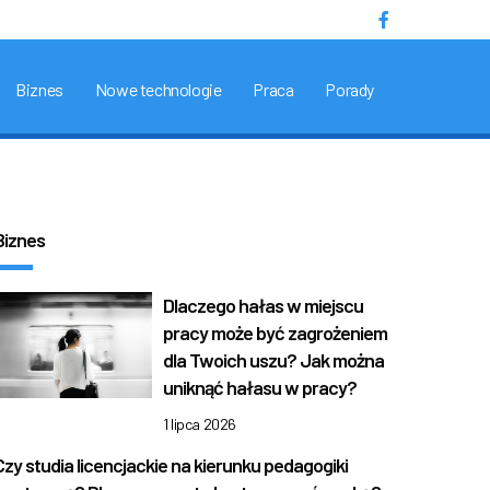
Biznes
Nowe technologie
Praca
Porady
Biznes
Dlaczego hałas w miejscu
pracy może być zagrożeniem
dla Twoich uszu? Jak można
uniknąć hałasu w pracy?
1 lipca 2026
Czy studia licencjackie na kierunku pedagogiki