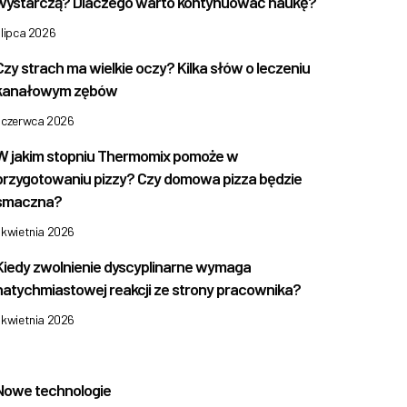
wystarczą? Dlaczego warto kontynuować naukę?
 lipca 2026
Czy strach ma wielkie oczy? Kilka słów o leczeniu
kanałowym zębów
1 czerwca 2026
W jakim stopniu Thermomix pomoże w
przygotowaniu pizzy? Czy domowa pizza będzie
smaczna?
 kwietnia 2026
Kiedy zwolnienie dyscyplinarne wymaga
natychmiastowej reakcji ze strony pracownika?
 kwietnia 2026
Nowe technologie