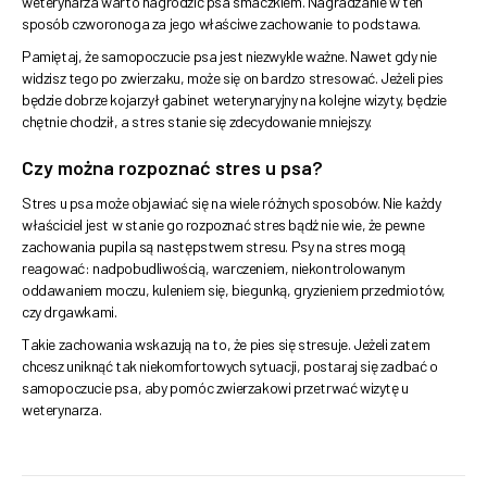
weterynarza warto nagrodzić psa smaczkiem. Nagradzanie w ten
sposób czworonoga za jego właściwe zachowanie to podstawa.
Pamiętaj, że samopoczucie psa jest niezwykle ważne. Nawet gdy nie
widzisz tego po zwierzaku, może się on bardzo stresować. Jeżeli pies
będzie dobrze kojarzył gabinet weterynaryjny na kolejne wizyty, będzie
chętnie chodził, a stres stanie się zdecydowanie mniejszy.
Czy można rozpoznać stres u psa?
Stres u psa może objawiać się na wiele różnych sposobów. Nie każdy
właściciel jest w stanie go rozpoznać stres bądź nie wie, że pewne
zachowania pupila są następstwem stresu. Psy na stres mogą
reagować: nadpobudliwością, warczeniem, niekontrolowanym
oddawaniem moczu, kuleniem się, biegunką, gryzieniem przedmiotów,
czy drgawkami.
Takie zachowania wskazują na to, że pies się stresuje. Jeżeli zatem
chcesz uniknąć tak niekomfortowych sytuacji, postaraj się zadbać o
samopoczucie psa, aby pomóc zwierzakowi przetrwać wizytę u
weterynarza.