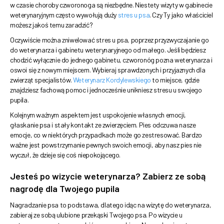
w czasie choroby czworonoga są niezbędne. Niestety wizyty w gabinecie
weterynaryjnym często wywołują duży
stres u psa
. Czy Ty jako właściciel
możesz jakoś temu zaradzić?
Oczywiście można zniwelować stres u psa, poprzez przyzwyczajanie go
do weterynarza i gabinetu weterynaryjnego od małego. Jeśli będziesz
chodzić wyłącznie do jednego gabinetu, czworonóg pozna weterynarza i
oswoi się z nowym miejscem. Wybieraj sprawdzonych i przyjaznych dla
zwierząt specjalistów.
Weterynarz Kordylewskiego
to miejsce, gdzie
znajdziesz fachową pomoc i jednocześnie unikniesz stresu u swojego
pupila.
Kolejnym ważnym aspektem jest uspokojenie własnych emocji,
głaskanie psa i stały kontakt ze zwierzęciem. Pies odczuwa nasze
emocje, co w niektórych przypadkach może go zestresować. Bardzo
ważne jest powstrzymanie pewnych swoich emocji, aby nasz pies nie
wyczuł, że dzieje się coś niepokojącego.
Jesteś po wizycie weterynarza? Zabierz ze sobą
nagrodę dla Twojego pupila
Nagradzanie psa to podstawa, dlatego idąc na wizytę do weterynarza,
zabieraj ze sobą ulubione przekąski Twojego psa. Po wizycie u