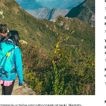
1
1
1
integrację uczniów oraz odpoczynek od nauki. Niestety