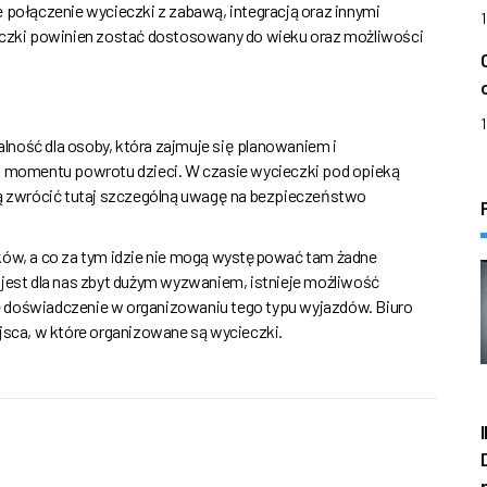
 połączenie wycieczki z zabawą, integracją oraz innymi
ieczki powinien zostać dostosowany do wieku oraz możliwości
ność dla osoby, która zajmuje się planowaniem i
momentu powrotu dzieci. W czasie wycieczki pod opieką
szą zwrócić tutaj szczególną uwagę na bezpieczeństwo
ików, a co za tym idzie nie mogą występować tam żadne
 jest dla nas zbyt dużym wyzwaniem, istnieje możliwość
e doświadczenie w organizowaniu tego typu wyjazdów. Biuro
ejsca, w które organizowane są wycieczki.