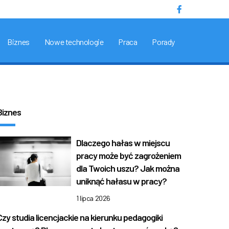
Biznes
Nowe technologie
Praca
Porady
Biznes
Dlaczego hałas w miejscu
pracy może być zagrożeniem
dla Twoich uszu? Jak można
uniknąć hałasu w pracy?
1 lipca 2026
Czy studia licencjackie na kierunku pedagogiki