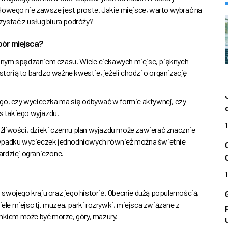
lowego nie zawsze jest proste. Jakie miejsce, warto wybrać na
ystać z usług biura podróży?
bór miejsca?
mnym spędzaniem czasu. Wiele ciekawych miejsc, pięknych
storią to bardzo ważne kwestie, jeżeli chodzi o organizację
ego, czy wycieczka ma się odbywać w formie aktywnej, czy
as takiego wyjazdu.
żliwości, dzieki czemu plan wyjazdu może zawierać znacznie
zypadku wycieczek jednodniowych również można świetnie
rdziej ograniczone.
swojego kraju oraz jego historię. Obecnie dużą popularnością,
iele miejsc tj. muzea, parki rozrywki, miejsca związane z
unkiem może być morze, góry, mazury.