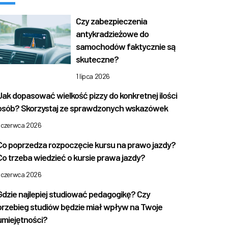
Czy zabezpieczenia
antykradzieżowe do
samochodów faktycznie są
skuteczne?
1 lipca 2026
Jak dopasować wielkość pizzy do konkretnej ilości
osób? Skorzystaj ze sprawdzonych wskazówek
1 czerwca 2026
Co poprzedza rozpoczęcie kursu na prawo jazdy?
Co trzeba wiedzieć o kursie prawa jazdy?
1 czerwca 2026
Gdzie najlepiej studiować pedagogikę? Czy
przebieg studiów będzie miał wpływ na Twoje
umiejętności?