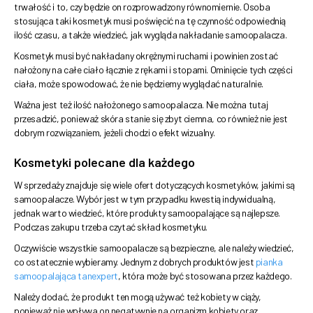
trwałość i to, czy będzie on rozprowadzony równomiernie. Osoba
stosująca taki kosmetyk musi poświęcić na tę czynność odpowiednią
ilość czasu, a także wiedzieć, jak wygląda nakładanie samoopalacza.
Kosmetyk musi być nakładany okrężnymi ruchami i powinien zostać
nałożony na całe ciało łącznie z rękami i stopami. Ominięcie tych części
ciała, może spowodować, że nie będziemy wyglądać naturalnie.
Ważna jest też ilość nałożonego samoopalacza. Nie można tutaj
przesadzić, ponieważ skóra stanie się zbyt ciemna, co również nie jest
dobrym rozwiązaniem, jeżeli chodzi o efekt wizualny.
Kosmetyki polecane dla każdego
W sprzedaży znajduje się wiele ofert dotyczących kosmetyków, jakimi są
samoopalacze. Wybór jest w tym przypadku kwestią indywidualną,
jednak warto wiedzieć, które produkty samoopalające są najlepsze.
Podczas zakupu trzeba czytać skład kosmetyku.
Oczywiście wszystkie samoopalacze są bezpieczne, ale należy wiedzieć,
co ostatecznie wybieramy. Jednym z dobrych produktów jest
pianka
samoopalająca tanexpert
, która może być stosowana przez każdego.
Należy dodać, że produkt ten mogą używać też kobiety w ciąży,
ponieważ nie wpływa on negatywnie na organizm kobiety oraz