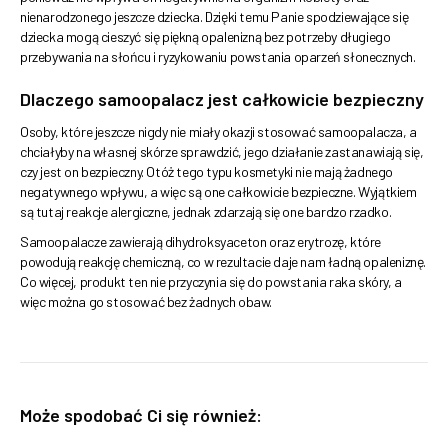
nienarodzonego jeszcze dziecka. Dzięki temu Panie spodziewające się
dziecka mogą cieszyć się piękną opalenizną bez potrzeby długiego
przebywania na słońcu i ryzykowaniu powstania oparzeń słonecznych.
Dlaczego samoopalacz jest całkowicie bezpieczny
Osoby, które jeszcze nigdy nie miały okazji stosować samoopalacza, a
chciałyby na własnej skórze sprawdzić, jego działanie zastanawiają się,
czy jest on bezpieczny. Otóż tego typu kosmetyki nie mają żadnego
negatywnego wpływu, a więc są one całkowicie bezpieczne. Wyjątkiem
są tutaj reakcje alergiczne, jednak zdarzają się one bardzo rzadko.
Samoopalacze zawierają dihydroksyaceton oraz erytrozę, które
powodują reakcję chemiczną, co w rezultacie daje nam ładną opaleniznę.
Co więcej, produkt ten nie przyczynia się do powstania raka skóry, a
więc można go stosować bez żadnych obaw.
Może spodobać Ci się również: