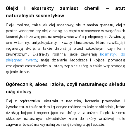
Olejki i ekstrakty zamiast chemii — atut
naturalnych kosmetyków
Olejki roślinne, takie jak olej arganowy, olej z nasion granatu, olej z
pestek winogron czy olej z jojoby, są często stosowane w wegańskich
kosmetykach ze względu na swoje właściwości pielęgnacyjne. Zawierają
one witaminy, antyoksydanty i kwasy tłuszczowe, które nawilżają i
regenerują skórę, a także chronią ją przed szkodliwymi czynnikami
zewnętrznymi. Ekstrakty roślinne, jakie zawierają
kosmetyki do
pielęgnacji twarzy
, mają działanie łagodzące i kojące, pomagają
zmniejszać zaczerwienienia i stany zapalne skóry, a także wspomagają
gojenie się ran.
Ogórecznik, aloes i zioła, czyli naturalnego składu
ciąg dalszy
Olej z ogórecznika, ekstrakt z nagietka, korzenia prawoślazu i
żywokostu, a także srebro i gliceryna roślinna to kolejne składniki, które
działają kojąco i regenerująco na skórę z tatuażem. Dzięki takiemu
składowi naturalnych składników krem do skóry wrażliwej może
zagwarantować maksymalną ochronę i pielęgnację tatuażu.