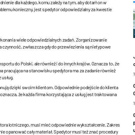
nienie dla każdego, komu zależy na tym, aby dotarł on w
roblemu konieczny, jest spedytor odpowiedzialny za kwestie
ykonania wiele odpowiedzialnych zadań. Zorganizowanie
a czynność, zwłaszcza gdy do przewiezienia są nietypowe
nsportu do Polski, ale również i do innych krajów. Oznacza to, że
a pracująca na stanowisku spedytora ma za zadanie również
z usług.
nują dzięki swoim klientom. Odpowiednie podejście do klienta
znacza, że każda firma korzystająca z usług jest traktowana
tora lotniczego, musi mieć odpowiednie wykształcenie. Zakres
anie opanować cały materiał. Spedytor musi też znać procedury