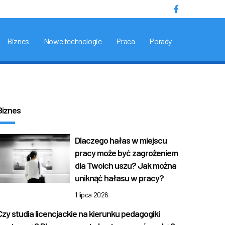
Biznes
Nowe technologie
Praca
Porady
Biznes
Dlaczego hałas w miejscu
pracy może być zagrożeniem
dla Twoich uszu? Jak można
uniknąć hałasu w pracy?
1 lipca 2026
Czy studia licencjackie na kierunku pedagogiki