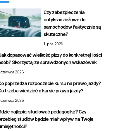
Czy zabezpieczenia
antykradzieżowe do
samochodów faktycznie są
skuteczne?
1 lipca 2026
Jak dopasować wielkość pizzy do konkretnej ilości
osób? Skorzystaj ze sprawdzonych wskazówek
1 czerwca 2026
Co poprzedza rozpoczęcie kursu na prawo jazdy?
Co trzeba wiedzieć o kursie prawa jazdy?
1 czerwca 2026
Gdzie najlepiej studiować pedagogikę? Czy
przebieg studiów będzie miał wpływ na Twoje
umiejętności?