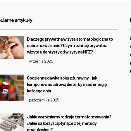
ularne artykuły
Dlaczego prywatna wizyta stomatologiczna to
dobre rozwiązanie? Czym różni się prywatna
wizyta u dentysty od wizyty na NFZ?
1 września 2025
Codzienna dawka soku z żurawiny – jak
komponować zdrową dietę, by mieć energię
każdego dnia
1 października 2025
Jakie wyróżniamy rodzaje termoformowania?
Jakie są korzyści płynące z tej metody
produkcyjnej?