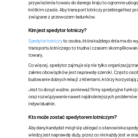
przywiezienia towaru do danego kraju to ogromne udogod
krótkim czasie. Aby transport lotniczy przebiegał bez p
związane z przewozem ładunków.
Kim jest spedytor lotniczy?
Spedytor lotniczy
to osoba, która każdego dnia ma do w
transportu lotniczego to trudna i czasem skomplikowan
towary.
Co więcej, spedytor zajmuje się nie tylko organizacją tra
zakres obowiązków jest naprawdę szeroki. Często osob
budowanie dobrych relacji z klientami, którzy korzystają 
Jest to dosyć ważne, ponieważ firmy spedycyjne funkcjo
oraz rozwiązywanie nawet najdrobniejszych problemów o
indywidualnie.
Kto może zostać spedytorem lotniczym?
Aby dany kandydat mógł się ubiegać o stanowiska spedy
wiedzy jest naprawdę duży, przez co nie każdy jest w st