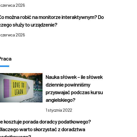
1 czerwca 2026
Co można robić na monitorze interaktywnym? Do
czego służy to urządzenie?
1 czerwca 2026
Praca
Nauka słówek – ile słówek
dziennie powinniśmy
przyswajać podczas kursu
angielskiego?
1 stycznia 2022
Ile kosztuje porada doradcy podatkowego?
Dlaczego warto skorzystać z doradztwa
podatkowego?