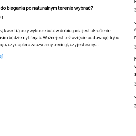
 do biegania po naturalnym terenie wybrać?
21
kwestią przy wyborze butów do biegania jest określenie
jakim będziemy biegać. Ważne jest też wzięcie pod uwagę trybu
tego, czy dopiero zaczynamy treningi, czy jesteśmy…
ej
3
3