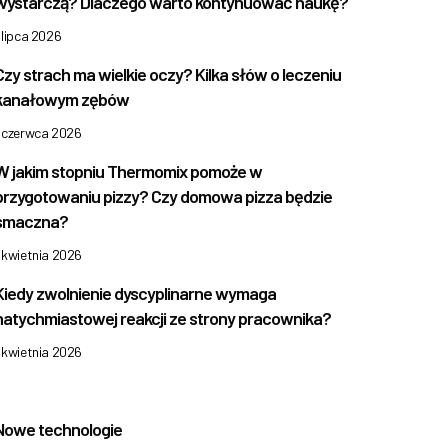
wystarczą? Dlaczego warto kontynuować naukę?
 lipca 2026
Czy strach ma wielkie oczy? Kilka słów o leczeniu
kanałowym zębów
1 czerwca 2026
W jakim stopniu Thermomix pomoże w
przygotowaniu pizzy? Czy domowa pizza będzie
smaczna?
 kwietnia 2026
Kiedy zwolnienie dyscyplinarne wymaga
natychmiastowej reakcji ze strony pracownika?
 kwietnia 2026
Nowe technologie