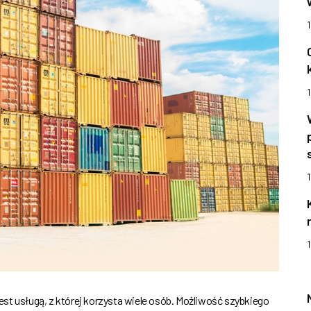
1
1
1
 jest usługą, z której korzysta wiele osób. Możliwość szybkiego