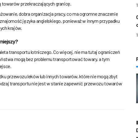
cą towarów przekraczających granicę.
ażowanie, dobra organizacja pracy, co ma ogromne znaczenie
 znajomość języka angielskiego, ponieważ w innym przypadku
ych krajów.
rniejszy?
ta transportu lotniczego. Co więcej, nie ma tutaj ograniczeń
państwa mogą bez problemu transportować towary, a tym
ejsce.
dku przewozu leków lub innych towarów, które nie mogą zbyt
 rodzaj transportu nie jest w stanie zapewnić przewozu towarów