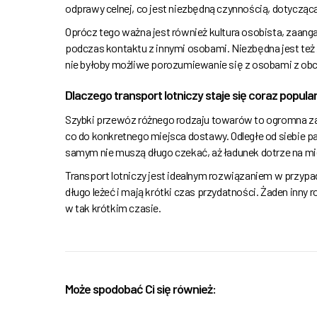
odprawy celnej, co jest niezbędną czynnością, dotyczą
Oprócz tego ważna jest również kultura osobista, zaang
podczas kontaktu z innymi osobami. Niezbędna jest też
nie byłoby możliwe porozumiewanie się z osobami z obc
Dlaczego transport lotniczy staje się coraz popula
Szybki przewóz różnego rodzaju towarów to ogromna zale
co do konkretnego miejsca dostawy. Odległe od siebie 
samym nie muszą długo czekać, aż ładunek dotrze na mi
Transport lotniczy jest idealnym rozwiązaniem w przypa
długo leżeć i mają krótki czas przydatności. Żaden inny
w tak krótkim czasie.
Może spodobać Ci się również: